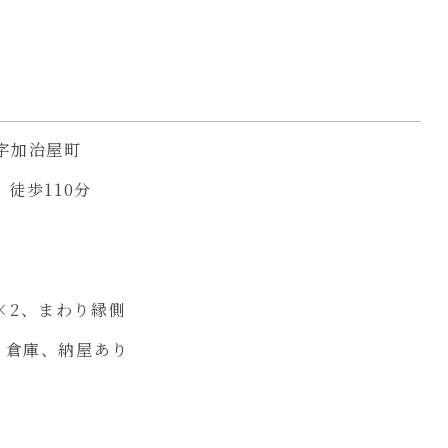
字加治屋町
徒歩110分
5×2、まわり縁側
、倉庫、納屋あり