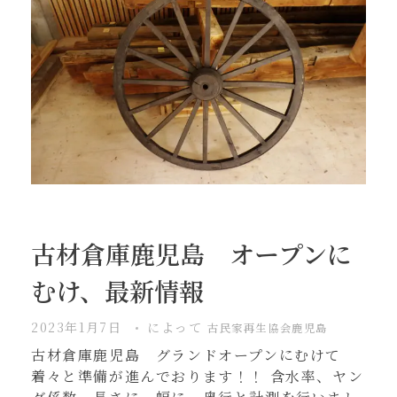
新民家
施工実績
住教育
空き家問題
お問合わせ
古材倉庫鹿児島 オープンに
むけ、最新情報
2023年1月7日
によって
古民家再生協会鹿児島
古材倉庫鹿児島 グランドオープンにむけて
着々と準備が進んでおります！！ 含水率、ヤン