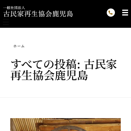
一般社団法人 古民家再生協会鹿児島
ホーム
ご挨拶
すべての投稿: 古民家
協会概要
再生協会鹿児島
最新情報
お知らせ
古民家とは
不動産情報
古材とは
古材情報